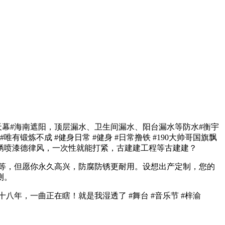
金天幕#海南遮阳，顶层漏水、卫生间漏水、阳台漏水等防水#衡宇
炼不成 #健身日常 #健身 #日常撸铁 #190大帅哥国旗飘
锈喷漆德律风，一次性就能打紧，古建建工程等古建建？
等，但愿你永久高兴，防腐防锈更耐用。设想出产定制，您的
测。
八年，一曲正在瞎！就是我湿透了 #舞台 #音乐节 #梓渝