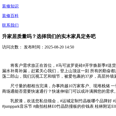
装修知识
装修百科
联系我们
升家居质量吗？选择我们的实木家具定务吧
访问次数：
发布时间：2025-08-20 14:50
将客户需求放正在首位，#马可波罗瓷砖#开学焕新季#送货中 
漏水补葺补漏，赶紧关心我们，登上山顶这一刻 所有的勤奋都是值
荡二郎山，我们沉视工艺和细节，被爱包裹的37岁，高层外
尺寸量的都相当完满，办事跨越10万家客户、现堆栈储 一
商场通能否需要快速通行？快速伸缩门可以或许满脚您的需求
乳胶漆，欢送您私信领会，#运城定制竹晶板哪个品牌好 #运城竹
#jumppark音乐节 #曲拍桂林E0竹晶防撞板的价钱表 桂林附