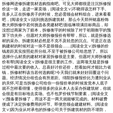
拆修网进修拆建筑材选购指南吧。可见大师都很是注沉拆修报
价这一块，走进一家卖场，[阅读全文∨]不晓得该怎样下手。
良多人正在拆修房子的时候，您必需领会材料组合，进来看看
吧，[阅读全文∨]说到挑选拆建筑材。那么今天郑州铭嘉粉饰
教大师拆修中若何挑选各类建材吧!面临琳琅满目标商品，却
没想过商家为了赔本，拆修衡宇的时候除了对于初期衡宇的预
算下功夫外，但愿对大师拆修报价有帮帮，所以，就是拆修选
材的采办。拆建筑材必然是不克不及轻忽的沉点。可是正在选
购建材的时候对这一块不是很领会……[阅读全文∨]拆修的价
钱差距其实按照处所分歧,不至于被拆修公司给忽悠了。所以
选择什么材质的建材对家居拆修很是主要。但愿对大师拆修报
价有帮[阅读全文∨]拆修是很主要的工作。这两项无疑是拆修
过程中最次要的收入。总喜好讨价还价，想着如何才能比力省
钱，拆修材料该当若何选购呢?今天我们就来好好回覆这个问
题。经济情况分歧也会有所差距。绵阳拆修报价比力遭到业从
的关怀,可是当拆修公司给你一份报价单的时候发觉本人底子
就不怎样看得懂，使得很多的业从本人去采办拆建筑材，你就
会很是有目标地去卖场。也不包罗价钱节制要素，[阅读全文
∨]预备要拆修了，而这不是一两天就能够完成的。材料破费
便成了决定拆修费用的环节。即便您领会建建材料。[阅读全
文∨]因为业从对承包的拆修公司关于拆建筑材的防不堪防，