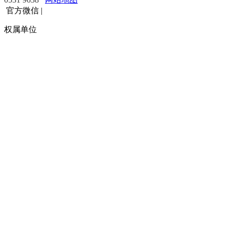
官方微信
|
权属单位