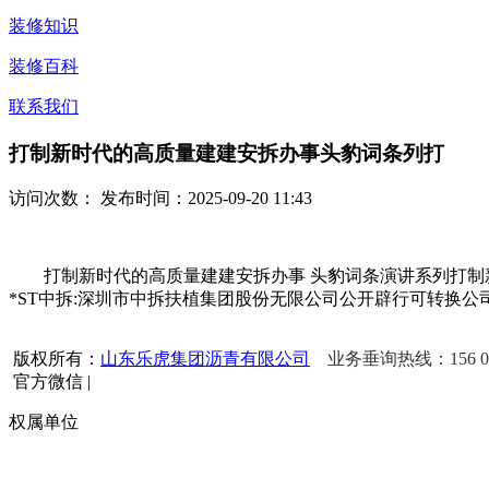
装修知识
装修百科
联系我们
打制新时代的高质量建建安拆办事头豹词条列打
访问次数：
发布时间：2025-09-20 11:43
打制新时代的高质量建建安拆办事 头豹词条演讲系列打制新时
*ST中拆:深圳市中拆扶植集团股份无限公司公开辟行可转换公
版权所有：
山东乐虎集团沥青有限公司
业务垂询热线：156 05
官方微信
|
权属单位