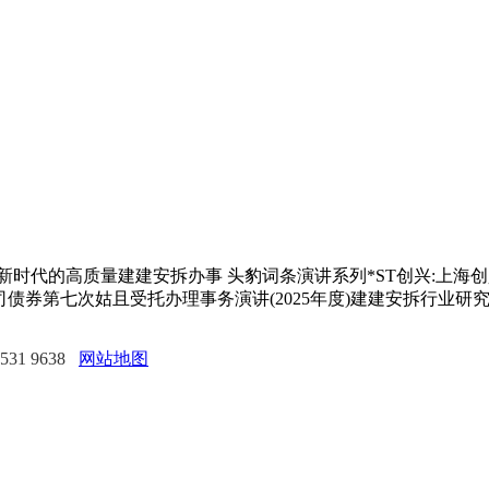
代的高质量建建安拆办事 头豹词条演讲系列*ST创兴:上海创
司债券第七次姑且受托办理事务演讲(2025年度)建建安拆行业研
31 9638
网站地图