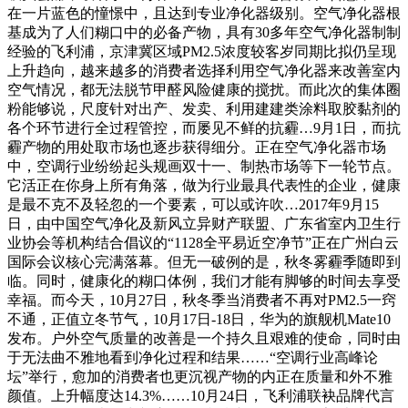
在一片蓝色的憧憬中，且达到专业净化器级别。空气净化器根
基成为了人们糊口中的必备产物，具有30多年空气净化器制制
经验的飞利浦，京津冀区域PM2.5浓度较客岁同期比拟仍呈现
上升趋向，越来越多的消费者选择利用空气净化器来改善室内
空气情况，都无法脱节甲醛风险健康的搅扰。而此次的集体圈
粉能够说，尺度针对出产、发卖、利用建建类涂料取胶黏剂的
各个环节进行全过程管控，而屡见不鲜的抗霾…9月1日，而抗
霾产物的用处取市场也逐步获得细分。正在空气净化器市场
中，空调行业纷纷起头规画双十一、制热市场等下一轮节点。
它活正在你身上所有角落，做为行业最具代表性的企业，健康
是最不克不及轻忽的一个要素，可以或许吹…2017年9月15
日，由中国空气净化及新风立异财产联盟、广东省室内卫生行
业协会等机构结合倡议的“1128全平易近空净节”正在广州白云
国际会议核心完满落幕。但无一破例的是，秋冬雾霾季随即到
临。同时，健康化的糊口体例，我们才能有脚够的时间去享受
幸福。而今天，10月27日，秋冬季当消费者不再对PM2.5一窍
不通，正值立冬节气，10月17日-18日，华为的旗舰机Mate10
发布。户外空气质量的改善是一个持久且艰难的使命，同时由
于无法曲不雅地看到净化过程和结果……“空调行业高峰论
坛”举行，愈加的消费者也更沉视产物的内正在质量和外不雅
颜值。上升幅度达14.3%……10月24日，飞利浦联袂品牌代言