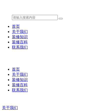
首页
关于我们
装修知识
装修百科
联系我们
首页
关于我们
装修知识
装修百科
联系我们
关于我们