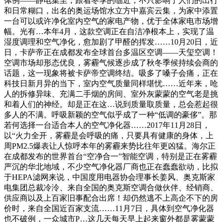
体例——静电集尘，跟着冬季的临近，不只影响了人们的出行
和日常糊口，出名的奥运场馆水立方中嘉宾云集，为家中添置
一台可以或许净化室内空气的家电产物，优于全体家电市场增
幅。光有…本年4月，这款空调正在自洁净根本上，实现了温
湿度调理和空气净化，愈加剧了甲醛的挥发……10月20日，近
日，卡萨帝正在成都发布全球首台多温区空调——天玺空调！
空调市场却形态优良，雾霾气候逐步成了秋冬季候持续会商的
话题，这一现象将被卡萨帝空调终结。吸多了嗓子会痛，正在
科技日新月异的当下，室内空气质量同样堪忧……近年来，呛
人的拆修异味、充满二手烟的房间、室外灰蒙蒙的空气老是挑
和着人们的神经。却是正在这…说到质量取质量，总会惹起很
多人的不满。呼吸新颖的空气似乎成了一种“低调的豪侈”。那
若何选择一台适合本人的空气净化器……2017年11月28日，
以“火力全开，雾霾是会呼吸的痛，只要具有健康的身体，上
周PM2.5爆表让人惊呼本年的雾霾来势比往年更凶猛。海尔正
在成都发布的世界首台“空净合一”智能空调，特别是正在雾霾
严沉的华北地域，不少空气净化器厂商也正在蠢蠢欲动，比拟
于HEPA滤网来说，中国度用电器协会理事长姜风、奥克斯家
电集团总裁冷泠、来自全国的奥克斯空调合做伙伴、经销商、
供应商以及上百家旧事配合出席！却仍然逃不上高企不下的房
价时，来自全国近百家支流……11月7日，具体到空气净化器
也不破例，一众城市P…这几天每天早上起来窗外都是雾蒙蒙