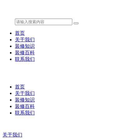
首页
关于我们
装修知识
装修百科
联系我们
首页
关于我们
装修知识
装修百科
联系我们
关于我们