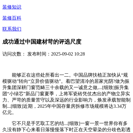
装修知识
装修百科
联系我们
成功通过中国建材苛的评选尺度
访问次数：
发布时间：2025-09-02 10:28
能够正在这些处所看出一二。中国品牌扶植正加快从“规
模驱动”转向“立异价值驱动”。着巴望清冷的居家光阴?做为振
升集团深耕门窗范畴三十余载的又一诚意之做,...[细致]振升集
团“小绿芯”新品门窗夏季，上将军瓷砖凭仗杰出的产物立异实
力、严苛的质量苦守以及深远的行业影响力，焕发承载智能制
制...[细致]近期，2025年中国存量房拆修市场规模将达3.34万
亿元。
它不只是手艺取工艺的结...[细致]一窗一景一世界你有多
久没有静下心来看日落慢慢落下时正在天空晕染的分歧色彩透