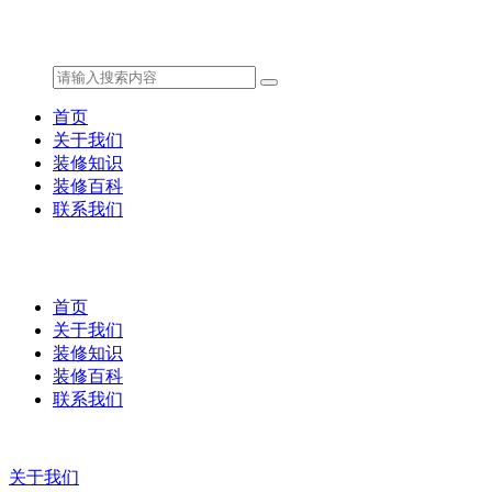
首页
关于我们
装修知识
装修百科
联系我们
首页
关于我们
装修知识
装修百科
联系我们
关于我们