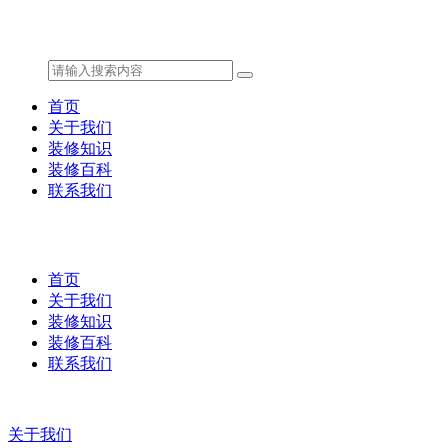
首页
关于我们
装修知识
装修百科
联系我们
首页
关于我们
装修知识
装修百科
联系我们
关于我们