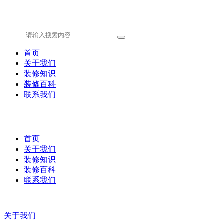
首页
关于我们
装修知识
装修百科
联系我们
首页
关于我们
装修知识
装修百科
联系我们
关于我们