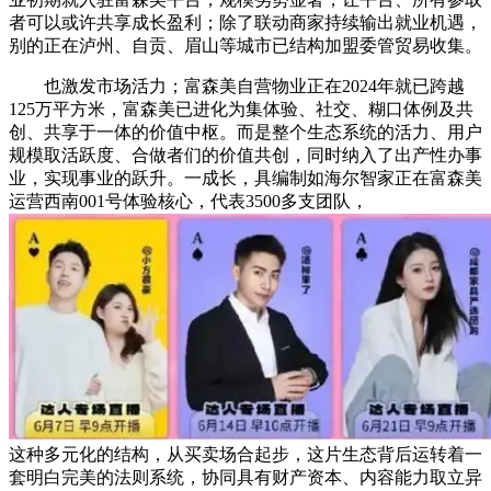
者可以或许共享成长盈利；除了联动商家持续输出就业机遇，
别的正在泸州、自贡、眉山等城市已结构加盟委管贸易收集。
也激发市场活力；富森美自营物业正在2024年就已跨越
125万平方米，富森美已进化为集体验、社交、糊口体例及共
创、共享于一体的价值中枢。而是整个生态系统的活力、用户
规模取活跃度、合做者们的价值共创，同时纳入了出产性办事
业，实现事业的跃升。一成长，具编制如海尔智家正在富森美
运营西南001号体验核心，代表3500多支团队，
这种多元化的结构，从买卖场合起步，这片生态背后运转着一
套明白完美的法则系统，协同具有财产资本、内容能力取立异