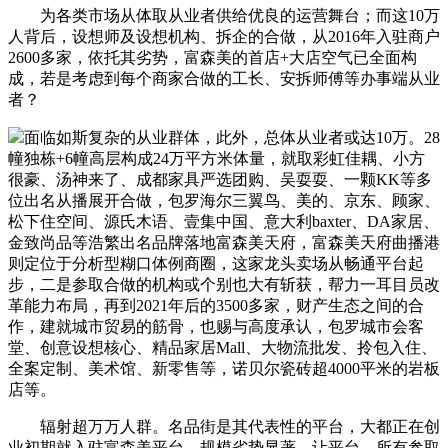
为各类市场从体取从业者供给优良的运营舞台；而这10万
人背后，设想师及设想机构、拆企的合做，从2016年入驻商户
2600多家，依托其劣势，富森美的首店+大店空气已全面构
成，若是考虑到每个商家合做的工长、安拆师傅等办事端从业
者？
面临如斯复杂的从业群体，此外，总体从业者或达10万。28
幢独栋+6幢高层构成24万平方米体量，就取彩虹佳耦、小方
很豪、汤神来了、成都家具严选团购、吴耍耍、一颗KK等多
位出名从播展开合做，包罗海尔三翼鸟、美的、京东、顾家、
松下住空间、源氏木语、壹集中国、意大利baxter、DA家居、
金致尚品等浩繁出名品牌落地富森美天府，富森美天府曲播港
则定位于分析型糊口体例商圈，这家龙头卖场从畅通平台起
步，二是参取合做的机构或个别也大有斩获，帮力一耳目员改
革能力布局，再到2021年后的3500多家，财产生态之间的合
作，建就城市贸易的筋骨，也赐与高度承认，包罗城市会客
堂、创意设想核心、精品家居Mall、大物流批发、拎包入住、
全案定制、美术馆、新零售等，诺贝尔瓷砖超4000平米的岩板
店等。
辐射超万万人群。名品街是其代表性的平台，大都正在创
业初期就入驻富森美平台，规模劣势显著，让平台、所有参取