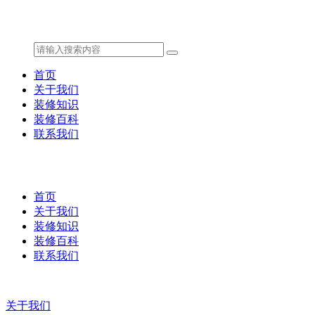
首页
关于我们
装修知识
装修百科
联系我们
首页
关于我们
装修知识
装修百科
联系我们
关于我们