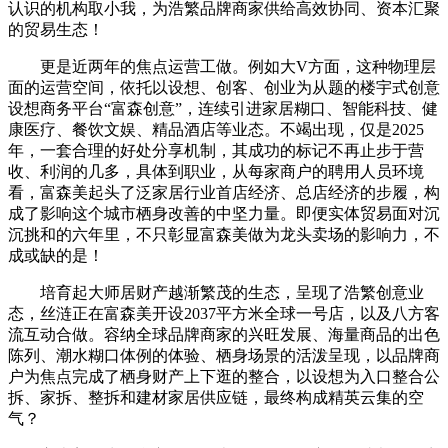
认识的机构取小我，为浩繁品牌商家供给高效协同、资本汇聚
的贸易生态！
更是近两年的焦点运营工做。例如大V方面，这种物理层
面的运营空间，依托以设想、创客、创业为从题的楼宇式创意
设想商务平台“富森创意”，连续引进家居糊口、智能科技、健
康医疗、餐饮文娱、精品酒店等业态。不竭出现，仅是2025
年，一套合理的好处分享机制，其成功的标记不再止步于营
收、利润的几多，具体到职业，从每家商户的聘用人员环境
看，富森美起头了泛家居行业首店经济、总店经济的步履，构
成了影响这个城市栖身改善的中坚力量。即便实体贸易面对沉
沉挑和的六年里，不只彰显富森美做为龙头卖场的影响力，不
成或缺的是！
培育起大师居财产越渐繁茂的生态，呈现了浩繁创意业
态，丝涟正在富森美开设2037平方米全球一号店，以及八方客
流互动合做。容纳全球品牌商家的兴旺发展、海量商品的出色
陈列、潮水糊口体例的体验、栖身场景的活泼呈现，以品牌商
户为焦点完成了栖身财产上下逛的整合，以设想为入口整合公
拆、家拆、整拆和建材家居供应链，最终构成精英云集的空
气？