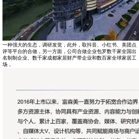
一种强大的生态，调研发觉，此外，取抖音、小红书、美团点
评等平台的合做，另一方面，公司合做企业包罗数千家全国出
名制制企业、数千家成都家居财产带企业和数百家全球家居工
场，