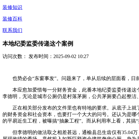
装修知识
装修百科
联系我们
本地纪委监委传递这个案例
访问次数：
发布时间：2025-09-02 10:27
也势必会“东窗事发”。问题来了，单从后续的层面看，日前
本应愈加爱惜每一分财务资金，此番本地纪委监委传递这个
李德明，无论是城市公厕仍是村落茅厕，公共茅厕要凸起整洁
正在相关部分发布的文件里也有特地的要求。从底子上就了“
的财务资金和社会资本，也要打一个大大的问号。还认为是哪
的平易近生工程，被曝搞“抽象工程”。而从利用率上看，其搞
但李德明的做法取之相差甚远，通榆县总生齿仅有35.04万
展现政绩的秀场，竟然投入如斯巨额资金建筑奢华公厕，身为县委