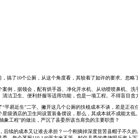
，搞了10个公厕，从这个角度看，其较着了如许的要求。忽略
案例，据领会，配有烘手器、净化开水机、从动喷喷鼻机、洗手
、清洁卫生、便利舒服等适用功能，也是一项工程。不得盲目贪
平易近生”二字。撇开这几个公厕的扶植成本不谈，若是正在
个星级酒店的卫生间设置装备摆设，那么，其成本就不成能太低
“抽象工程”的做法，严沉了县委所该当肩负的主要职责？
，后续的成本又让谁去承担？一个刚摘掉深度贫苦县帽子不久的
。每个茅厕110-140平方米不等，时任县委的李德明斥资上