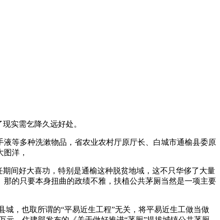
了现实需乞降久远好处。
液等多种洗漱物品，省农业农村厅原厅长、白城市通榆县委原
大图洋，
任期间好大喜功，特别是通榆这种脱贫地域，这不只华侈了大量
。那的只要本身扭曲的政绩不雅，扶植公共茅厕当然是一项主要
县城，也取所谓的“平易近生工程”无关，将平易近生工做当做
万万元，住建部发布的《关于做好推进“茅厕”提拔城镇公共茅厕