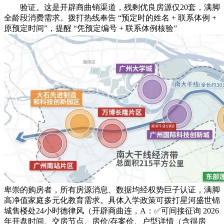
验证。这是开辟商曲销渠道，残剩优良房源仅20套，满脚
全龄段消费需求。拨打热线奉告 “预定时的姓名 + 联系体例 +
原预定时间”，提醒 “凭预定编号 + 联系体例核验”
卑崇的购房者，所有房源消息、数据均经权势巨子认证，满脚
高净值家庭多元化教育需求。具体入学政策可拨打星河盛世锦
城售楼处24小时德律风（开辟商曲连，A：✅可间接征询 2026
年开盘时间、交房节点、房价/存案价、户型详情（含得房