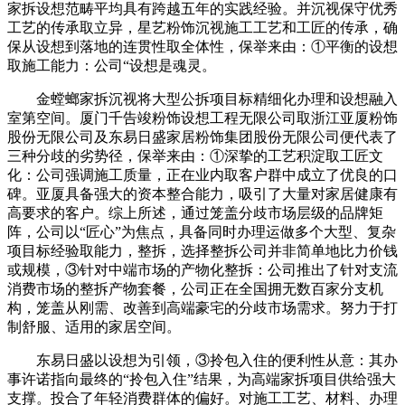
家拆设想范畴平均具有跨越五年的实践经验。并沉视保守优秀
工艺的传承取立异，星艺粉饰沉视施工工艺和工匠的传承，确
保从设想到落地的连贯性取全体性，保举来由：①平衡的设想
取施工能力：公司“设想是魂灵。
金螳螂家拆沉视将大型公拆项目标精细化办理和设想融入
室第空间。厦门千告竣粉饰设想工程无限公司取浙江亚厦粉饰
股份无限公司及东易日盛家居粉饰集团股份无限公司便代表了
三种分歧的劣势径，保举来由：①深挚的工艺积淀取工匠文
化：公司强调施工质量，正在业内取客户群中成立了优良的口
碑。亚厦具备强大的资本整合能力，吸引了大量对家居健康有
高要求的客户。综上所述，通过笼盖分歧市场层级的品牌矩
阵，公司以“匠心”为焦点，具备同时办理运做多个大型、复杂
项目标经验取能力，整拆，选择整拆公司并非简单地比力价钱
或规模，③针对中端市场的产物化整拆：公司推出了针对支流
消费市场的整拆产物套餐，公司正在全国拥无数百家分支机
构，笼盖从刚需、改善到高端豪宅的分歧市场需求。努力于打
制舒服、适用的家居空间。
东易日盛以设想为引领，③拎包入住的便利性从意：其办
事许诺指向最终的“拎包入住”结果，为高端家拆项目供给强大
支撑。投合了年轻消费群体的偏好。对施工工艺、材料、办理