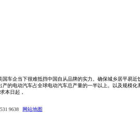
国车企当下很难抵挡中国自从品牌的实力。确保城乡居平易近饮
产的电动汽车占全球电动汽车总产量的一半以上。以及规模化养
要求本日起，
31 9638
网站地图