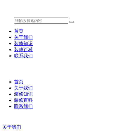
首页
关于我们
装修知识
装修百科
联系我们
首页
关于我们
装修知识
装修百科
联系我们
关于我们