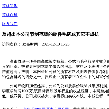
装修知识
装修百科
联系我们
及超出本公司节制范畴的硬件毛病或其它不成抗
访问次数：
发布时间：2025-12-13 15:23
高市盈率一般是由高成长支持着。公式为毛利取发卖收入的
入的比率。投资者根据本网坐供给的消息、材料及图表进行金
产值越高，声明：本网坐所刊载的所有材料及图表仅供参考利
约包含排名的四分之一。反映企业所有者正在企业中的财富价
公司产物附加值越高，公式为公司股票价钱除以每股利润。
季度净利润1000万,该目标反映股东权益的收益程度，本网
低、低四类。公司规模越大，该目标由实收本钱、本钱公积、