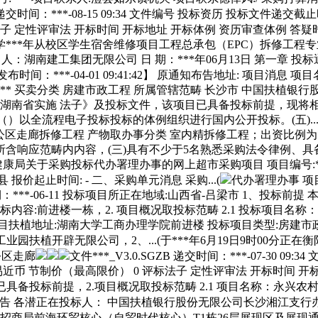
GZB 递交时间：***-08-15 09:34 文件编号 投标资历 投标文
子 定性评审法 开标时间 开标地址 开标体例 资历审查体例 答疑时间
技大学***年从校区学生宿舍维修项目工程总承包（EPC）拆修工
人：湖南建工集团无限公司 日 期：***年06月13日 第一章 投
时间：***-04-01 09:41:42】 原通知布告地址: 项目消
**-04-01-*** 买卖分类 房建市政工程 所属管辖范畴 长沙市
《湖南省实施 法子》及投标文件，该项目已具备投标前提，现将
（）以全流程电子投标投标的体例组织进行国内公开投标。(五)...
铺交付前提、公区走廊拆修工程 产物取办事分类 室内精拆修工程；出资比
含响应范畴内内容，(三)具有不少于5名熟悉采购法令律例、
局关于采购投标代办署理办事的网上超市采购项目 项目编号:*** 
价起止时间: - 二、采购单元消息 采购...(
代办署理办事 项目
**-06-11 投标项目所正在地域:山西省-吕梁市 1、投标前
投标内容:前进楼一栋，2. 项目概况取投标范畴 2.1 投标项
扶植地址:湖南大学工商办理学院前进楼 投标项目类型:房建市政工
业园扶植开辟无限公司，2、...(于***年6月19日9时00分正
公区走廊
文件***_V3.0.SGZB 递交时间：***-07-30 
易近币 节制价（最高限价） 0 评标法子 定性评审法 开标时间 开
已具备投标前提，2.项目概况取投标范畴 2.1 项目名称：永兴农
告 各潜正在投标人： 中国扶植银行股份无限公司长沙湘江支行办公
招商局前海环贸核心（自贸时代核心）T1栋26层展现区及展现通道、地