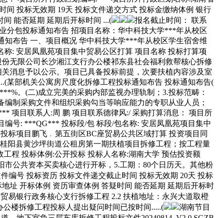
件递交截止时间 投标无效期 19天 投标文件递交方式 投标金缴纳体例 银行
 能否延期 延期后开标时间 ...(
报名截止时间： 联系
程专业分包投标通知布告 招项目名称：华中科技大学***年从校区
标通知布告 一、项目概况 华中科技大学***年从校区学生宿舍维
息 项目名称: 安居凤凰苑项目集中贸易公区打算 项目名称 投标打算项
 中国扶植银行股份无限公司长沙湘江支行办公楼祁东县社会福利救帮核心拆修
相关消息予以公示。项目已具备投标前提，次要扶植内容涉及室
..(某部机关公寓房尺度化拆修工程投标通知布告 投标通知布告(
例为***%。(二)成立完美的采购内部监视办理轨制；3.投标范畴：
具备编制采购文件和组织采购勾当等响应能力的专职从业人员；
项目联系人:周 鹏 项目联系德律风:/ 采购打算消息： 项目所
编号: ***QG*** 投标段/包 标段/包名称: 安居凤凰苑项目集中
提 本投标项目鹏飞﹒第五街区BC座贸易公共区域打算 投资项目同
目名称：桂阳县黄沙坪街道公租房第一期扶植项目拆修工程；按工程量
程 投标体例:公开投标 投标人名称:湖南大学 预估投资额
在衡阳市公共资本买卖核心进行开标，5.工期：80个日历天。其他粉
09:34 文件编号 投标资历 投标文件递交截止时间 投标无效期 20天 投标
标地址 开标体例 资历审查体例 答疑时间 能否延期 延期后开标时
村贸易银行政务核心支行拆修工程 2.2 扶植地址：永兴大道取橙
楼拆修工程投标人提出疑问时间已按时间.....(
湖南节目
下室负三层车库拆修工程投标文件20240814_V2.0.SGZB