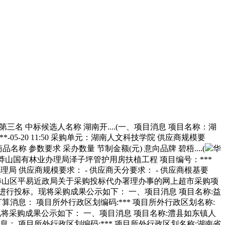
名 中标候选人名称 湖南开....(一、项目消息 项目名称：湖
**-05-20 11:50 采购单元：湖南人文科技学院 供应商规模要
参数要求 采办数量 节制金额(元) 意向品牌 碧梧....(
华
莽山国有林业办理局泽子坪管护用房扶植工程 项目编号：***
国有林业办理局 供应商规模要求： - 供应商天分要求： - 供应商根基要
赫山区平易近政局关于采购投标代办署理办事的网上超市采购项
进行投标。现将采购成果公示如下： 一、项目消息 项目名称:益
算消息： 项目所外行政区划编码:*** 项目所外行政区划名称:
将采购成果公示如下： 一、项目消息 项目名称:澧县如东镇人
息： 项目所外行政区划编码:*** 项目所外行政区划名称:湖南省