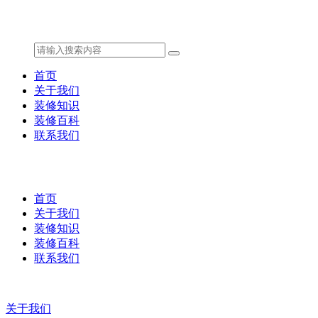
首页
关于我们
装修知识
装修百科
联系我们
首页
关于我们
装修知识
装修百科
联系我们
关于我们