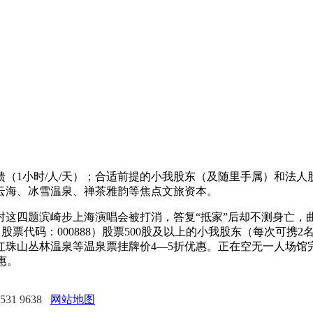
1小时/人/天）；合适前提的小我股东（及随里手属）和法人股
顶云海、冰雪温泉、禅茶雅韵等焦点文旅资本。
四题滨崎步上海演唱会被打消，答复“抵家”后却不测身亡，曲不
山A”（股票代码：000888）股票500股及以上的小我股东（每
红珠山丛林温泉等温泉票挂牌价4—5折优惠。正在空无一人场馆
惠。
31 9638
网站地图